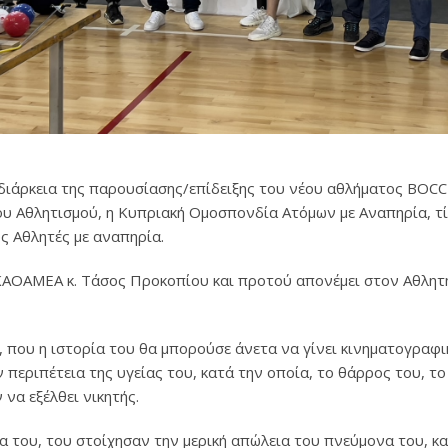
ν διάρκεια της παρουσίασης/επίδειξης του νέου αθλήματος BOC
 Αθλητισμού, η Κυπριακή Ομοσπονδία Ατόμων με Αναπηρία, τί
ς Αθλητές με αναπηρία.
ΟΑΜΕΑ κ. Τάσος Προκοπίου και προτού απονέμει στον Αθλητή 
 που η ιστορία του θα μπορούσε άνετα να γίνει κινηματογραφικ
 περιπέτεια της υγείας του, κατά την οποία, το θάρρος του, το
 να εξέλθει νικητής.
 του, του στοίχησαν την μερική απώλεια του πνεύμονα του, και