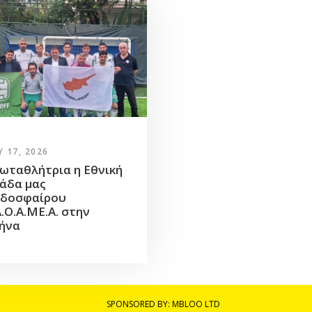
 17, 2026
ωταθλήτρια η Εθνική
άδα μας
δοσφαίρου
Α.Ο.Α.ΜΕ.Α. στην
ήνα
SPONSORED BY:
MBLOO LTD