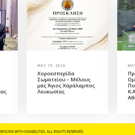
MAY 19, 2026
MAY
Χοροεσπερίδα
Πρ
Σωματείου – Μέλους
Ομ
μας Άγιος Χαράλαμπος
Πο
μας
Λευκωσίας
Κ.
»
Αθ
RSONS WITH DISABILITIES. ALL RIGHTS RESERVED.