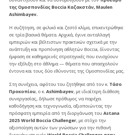
της Ομοσπονδίας Boccia Καζακστάν, Maulen
Ashimbayev.
Η συζήτηση, σε φιλικό και ζεστό κλίμα, επικεντρώθηκε
σε τρία βασικά θέματα. Αρχικά, έγινε ανταλλαγή
εμπειριών και βέλτιστων πρακτικών σχετικά με την
ανάπτυξη και προπόνηση αθλητών Boccia, δίνοντας
έμφαση σε καθημερινές στρατηγικές που ενισχύουν
την εξέλιξη στο άθλημα — θέματα που απασχολούν
έντονα και τους δύο ιθύνοντες της Ομοσπονδίας μας.
Στη συνέχεια, αφότου του ζητήθηκε από τον κ.
Τάσο
Προκοπίου
, ο κ.
Ashimbayev
, με ιδιαίτερη διάθεση
συνεργασίας, δήλωσε πρόθυμος να παρέχει
καθοδήγηση και τεχνογνωσία, αξιοποιώντας την
πρόσφατη εμπειρία από τη διοργάνωση του
Astana
2025 World Boccia Challenger
, με στόχο την
αξιοποίηση αυτών των γνώσεων για την πιθανή
διοργάνωση ενός
World Boccia Challenger στην