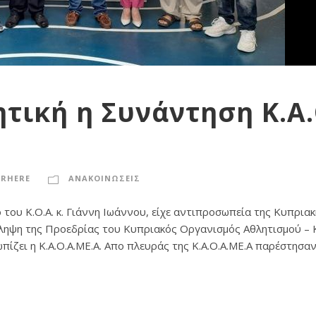
τική η Συνάντηση Κ.Α.
ORHERE
ΑΝΑΚΟΙΝΩΣΕΙΣ
του Κ.Ο.Α. κ. Γιάννη Ιωάννου, είχε αντιπροσωπεία της Κυπρια
άληψη της Προεδρίας του Κυπριακός Οργανισμός Αθλητισμού – 
ίζει η Κ.Α.Ο.Α.ΜΕ.Α. Aπο πλευράς της Κ.Α.Ο.Α.ΜΕ.Α παρέστησαν.